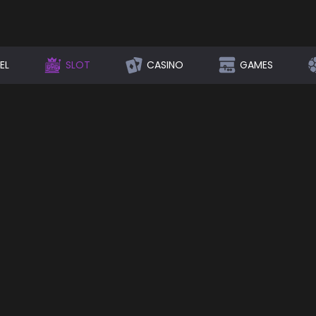
EL
SLOT
CASINO
GAMES