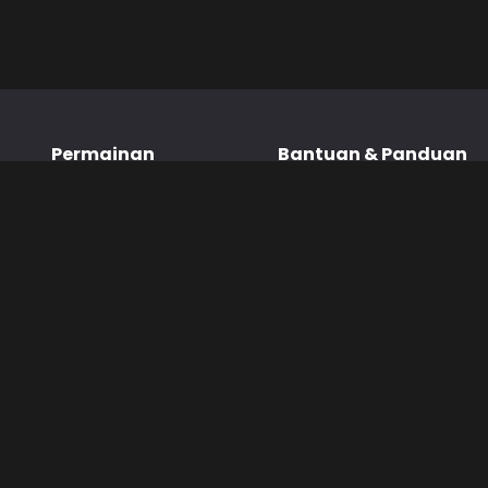
Permainan
Bantuan & Panduan
Togel
Tentang Kami
Slot
Syarat dan Ketentuan
Casino
Kebijakan Privasi
Games
Pusat Bantuan
Sports
Hubungi Kami
Promo
F.A.Q
Referral
Blog