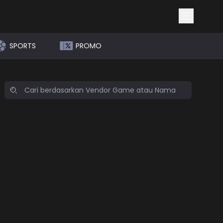
SPORTS
PROMO
Mega Ho
Pragmati
PG Soft
PP POP S
Playtech
PROMO